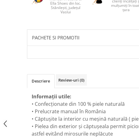
clienți încălțați 
Ella Shoes din loc.
mulțumiți în toa
Stănilești, județul
țara
Vaslui
PACHETE SI PROMOTII
Review-uri
(0)
Descriere
Informații utile:
• Confecționate din 100 % piele naturală
• Prelucrate manual în România
• Căptușite la interior cu meșină naturală ( piel
• Pielea din exterior și căptușeala permit picio
astfel evitând mirosurile neplăcute