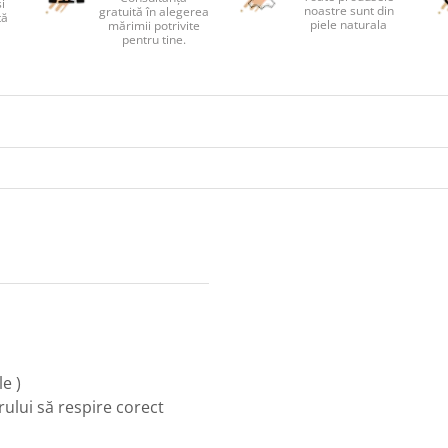
și
noastre sunt din
gratuită în alegerea
tă
piele naturala
mărimii potrivite
pentru tine.
e )
rului să respire corect