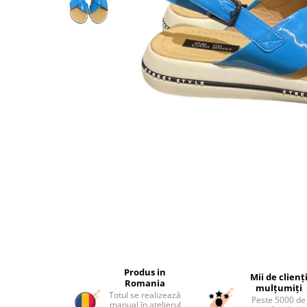
Produs in
Mii de clienț
Romania
mulțumiți
Totul se realizează
Peste 5000 de
manual în atelierul