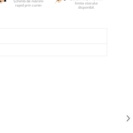
Schimb de mărimi
limita stocului
rapid prin curier
disponibil.