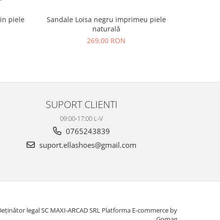
Sandale Loisa negru imprimeu piele
in piele
Sandal
naturală
269,00 RON
27
SUPORT CLIENTI
09:00-17:00 L-V
0765243839
suport.ellashoes@gmail.com
Deținător legal SC MAXI-ARCAD SRL
Platforma E-commerce by
Gomag