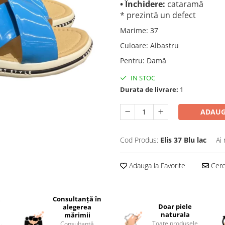
• Închidere:
cataramă
* prezintă un defect
Marime
:
37
Culoare
:
Albastru
Pentru
:
Damă
IN STOC
Durata de livrare:
1
ADAUG
Cod Produs:
Elis 37 Blu lac
Ai
Adauga la Favorite
Cere 
Consultanță în
i
Doar piele
alegerea
naturala
mărimii
Toate produsele
Consultanță