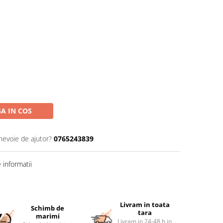
A IN COS
 nevoie de ajutor?
0765243839
informatii
Livram in toata
Schimb de
tara
marimi
Livram in 24-48 h in