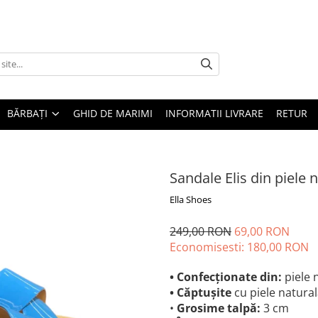
BĂRBAȚI
GHID DE MARIMI
INFORMATII LIVRARE
RETUR
Sandale Elis din piele 
Ella Shoes
249,00 RON
69,00 RON
Economisesti:
180,00
RON
• Confecționate din:
piele 
• Căptușite
cu piele natura
•
Grosime talpă:
3 cm