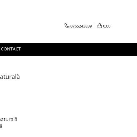
0765243839
0,00
CONTACT
naturală
naturală
lă