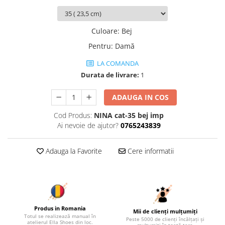
Culoare
:
Bej
Pentru
:
Damă
LA COMANDA
Durata de livrare:
1
ADAUGA IN COS
Cod Produs:
NINA cat-35 bej imp
Ai nevoie de ajutor?
0765243839
Adauga la Favorite
Cere informatii
Produs in Romania
Mii de clienți mulțumiți
Totul se realizează manual în
Peste 5000 de clienți încălțați și
atelierul Ella Shoes din loc.