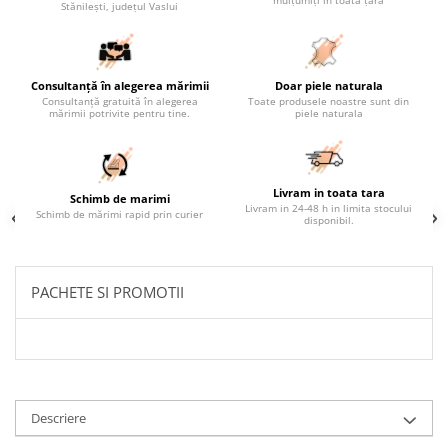
mulțumiți în toată țara
Stănilești, județul Vaslui
Consultanță în alegerea mărimii
Doar piele naturala
Consultanță gratuită în alegerea
Toate produsele noastre sunt din
mărimii potrivite pentru tine.
piele naturala
Livram in toata tara
Schimb de marimi
Livram in 24-48 h in limita stocului
Schimb de mărimi rapid prin curier
disponibil.
PACHETE SI PROMOTII
Descriere