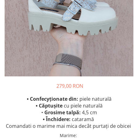
279,00 RON
• Confecyționate din:
piele naturală
• Căptușite
cu piele naturală
•
Grosime talpă:
4,5 cm
• Închidere:
cataramă
Comandati o marime mai mica decât purtați de obicei
Marime
: