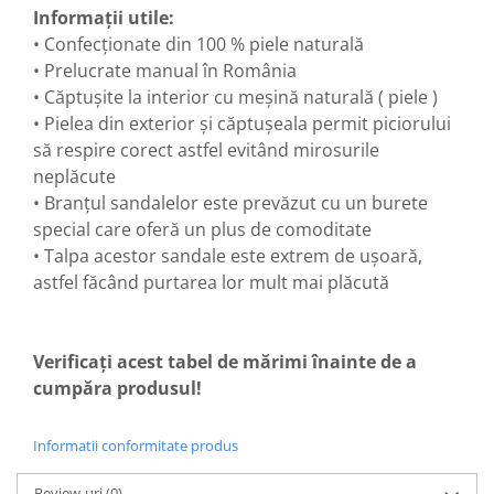
Informații utile:
• Confecționate din 100 % piele naturală
• Prelucrate manual în România
• Căptușite la interior cu meșină naturală ( piele )
• Pielea din exterior și căptușeala permit piciorului
să respire corect astfel evitând mirosurile
neplăcute
• Branțul sandalelor este prevăzut cu un burete
special care oferă un plus de comoditate
• Talpa acestor sandale este extrem de ușoară,
astfel făcând purtarea lor mult mai plăcută
Verificați acest tabel de mărimi înainte de a
cumpăra produsul!
Informatii conformitate produs
Review-uri
(0)