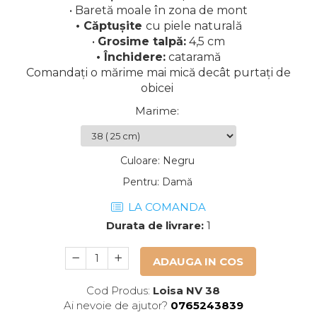
• Baretă moale în zona de mont
• Căptușite
cu piele naturală
•
Grosime talpă:
4,5 cm
• Închidere:
cataramă
Comandați o mărime mai mică decât purtați de
obicei
Marime
:
Culoare
:
Negru
Pentru
:
Damă
LA COMANDA
Durata de livrare:
1
ADAUGA IN COS
Cod Produs:
Loisa NV 38
Ai nevoie de ajutor?
0765243839