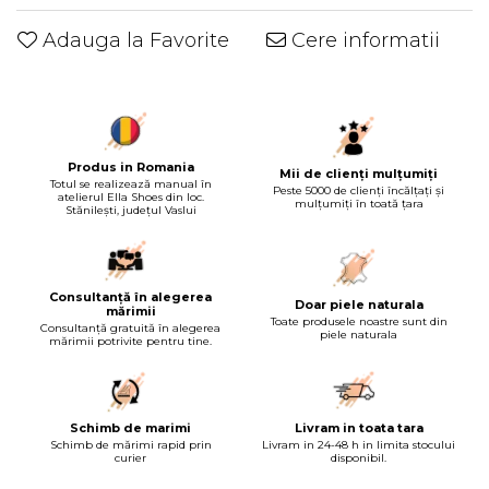
Adauga la Favorite
Cere informatii
Produs in Romania
Mii de clienți mulțumiți
Totul se realizează manual în
Peste 5000 de clienți încălțați și
atelierul Ella Shoes din loc.
mulțumiți în toată țara
Stănilești, județul Vaslui
Consultanță în alegerea
Doar piele naturala
mărimii
Toate produsele noastre sunt din
Consultanță gratuită în alegerea
piele naturala
mărimii potrivite pentru tine.
Schimb de marimi
Livram in toata tara
Schimb de mărimi rapid prin
Livram in 24-48 h in limita stocului
curier
disponibil.