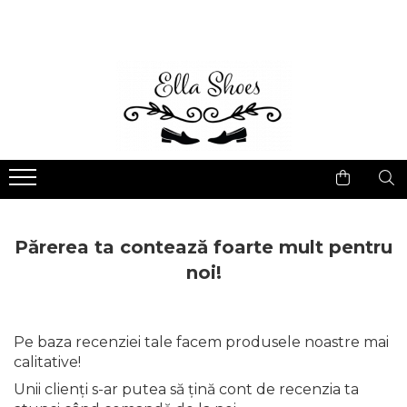
Femei
Bărbați
Ghete și bocanci
Ghete
Botine și cizme scurte
Pantofi Sport
Ciocate
Pantofi Eleganți/Casual
Cizme piele naturală
Pantofi Office/Casual
Pantofi cu Toc
Părerea ta contează foarte mult pentru
Pantofi Sport
noi!
Mocasini
Balerini
Pe baza recenziei tale facem produsele noastre mai
Sandale
calitative!
Unii clienți s-ar putea să țină cont de recenzia ta