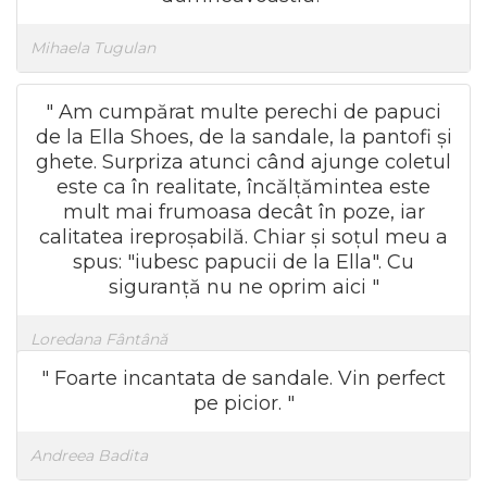
Mihaela Tugulan
" Am cumpărat multe perechi de papuci
de la Ella Shoes, de la sandale, la pantofi și
ghete. Surpriza atunci când ajunge coletul
este ca în realitate, încălțămintea este
mult mai frumoasa decât în poze, iar
calitatea ireproșabilă. Chiar și soțul meu a
spus: "iubesc papucii de la Ella". Cu
siguranță nu ne oprim aici "
Loredana Fântână
" Foarte incantata de sandale. Vin perfect
pe picior. "
Andreea Badita