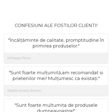
CONFESIUNI ALE FOSTILOR CLIENTI!
"Încălțăminte de calitate, promptitudine în
primirea produselor."
Mihaela Pene
"Sunt foarte mulțumită,am recomandat si
prietenilor mei! Mulțumesc ca existați."
Nadia-Ionela Baneu
"Sunt foarte multumita de produsele
dumneavoastra!"