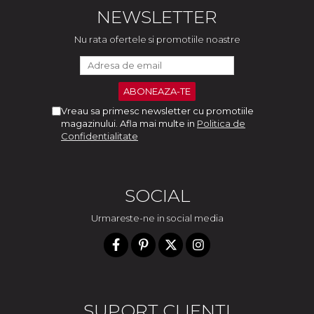
NEWSLETTER
Nu rata ofertele si promotiile noastre
Vreau sa primesc newsletter cu promotiile
magazinului. Afla mai multe in
Politica de
Confidentialitate
SOCIAL
Urmareste-ne in social media
SUPORT CLIENTI