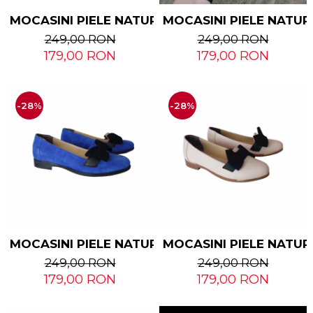
MOCASINI PIELE NATU
MOCASINI PIELE NATURALĂ CU FUNDA
249,00 RON
249,00 RON
179,00 RON
179,00 RON
-28%
-28%
MOCASINI PIELE NATURALĂ CU FUNDA
MOCASINI PIELE NATU
249,00 RON
249,00 RON
179,00 RON
179,00 RON