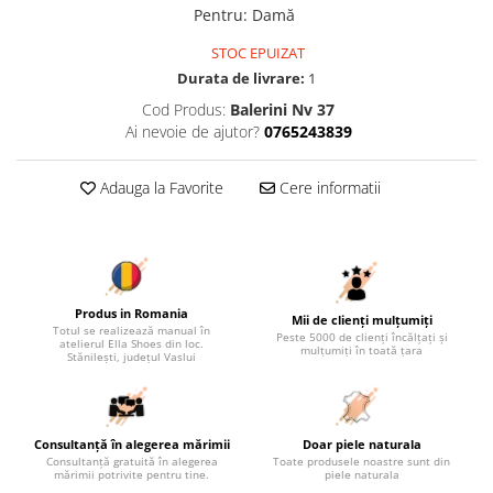
Pentru
:
Damă
STOC EPUIZAT
Durata de livrare:
1
Cod Produs:
Balerini Nv 37
Ai nevoie de ajutor?
0765243839
Adauga la Favorite
Cere informatii
Produs in Romania
Mii de clienți mulțumiți
Totul se realizează manual în
Peste 5000 de clienți încălțați și
atelierul Ella Shoes din loc.
mulțumiți în toată țara
Stănilești, județul Vaslui
Consultanță în alegerea mărimii
Doar piele naturala
Consultanță gratuită în alegerea
Toate produsele noastre sunt din
mărimii potrivite pentru tine.
piele naturala