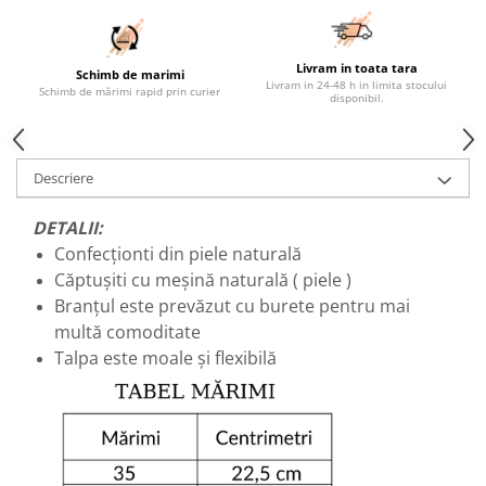
Livram in toata tara
Schimb de marimi
Livram in 24-48 h in limita stocului
Schimb de mărimi rapid prin curier
disponibil.
Descriere
DETALII:
Confecționti din piele naturală
Căptușiti cu meșină naturală ( piele )
Branțul este prevăzut cu burete pentru mai
multă comoditate
Talpa este moale și flexibilă