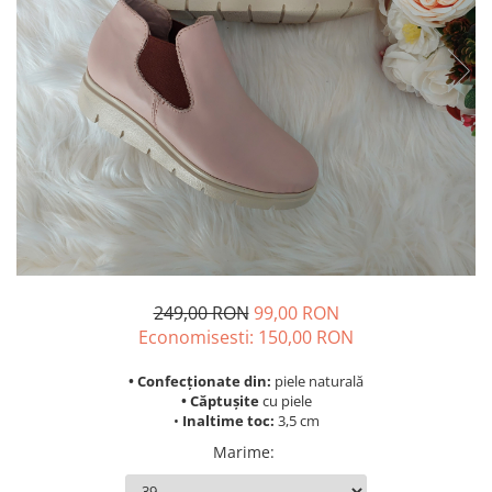
249,00 RON
99,00 RON
Economisesti:
150,00
RON
• Confecționate din:
piele naturală
• Căptușite
cu piele
•
Inaltime toc:
3,5 cm
Marime
: