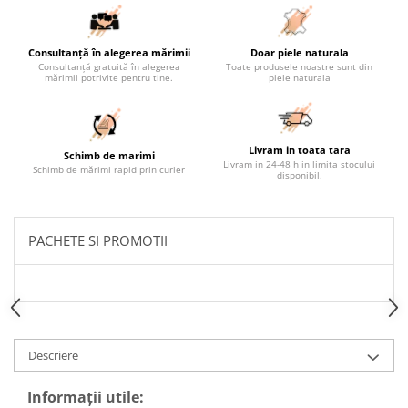
Consultanță în alegerea mărimii
Doar piele naturala
Consultanță gratuită în alegerea
Toate produsele noastre sunt din
mărimii potrivite pentru tine.
piele naturala
Livram in toata tara
Schimb de marimi
Livram in 24-48 h in limita stocului
Schimb de mărimi rapid prin curier
disponibil.
PACHETE SI PROMOTII
Descriere
Informații utile: