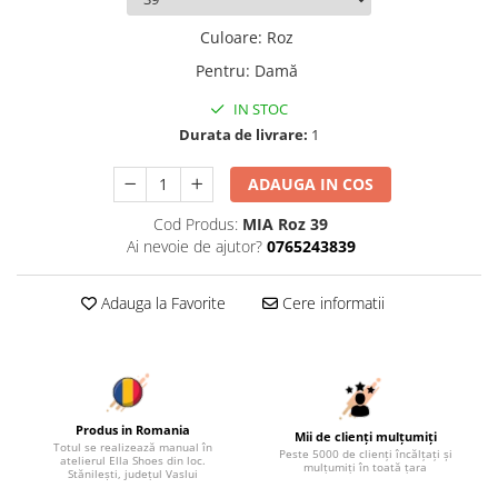
Culoare
:
Roz
Pentru
:
Damă
IN STOC
Durata de livrare:
1
ADAUGA IN COS
Cod Produs:
MIA Roz 39
Ai nevoie de ajutor?
0765243839
Adauga la Favorite
Cere informatii
Produs in Romania
Mii de clienți mulțumiți
Totul se realizează manual în
Peste 5000 de clienți încălțați și
atelierul Ella Shoes din loc.
mulțumiți în toată țara
Stănilești, județul Vaslui