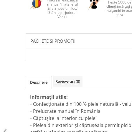
Totul se realizează
Peste 5000 de
manual în atelierul
clienți încălțați 
Ella Shoes din loc.
mulțumiți în toa
Stănilești, județul
țara
Vaslui
PACHETE SI PROMOTII
Review-uri
(0)
Descriere
Informații utile:
• Confecționate din 100 % piele naturală - velu
• Prelucrate manual în România
• Căptușite la interior cu piele
• Pielea din exterior și căptușeala permit picio