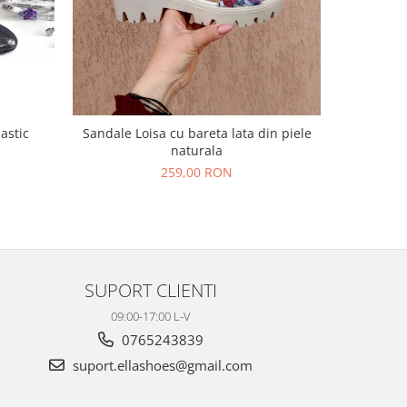
NOU
lastic
Sandale Loisa cu bareta lata din piele
Sandale L
naturala
N
259,00 RON
SUPORT CLIENTI
09:00-17:00 L-V
0765243839
suport.ellashoes@gmail.com