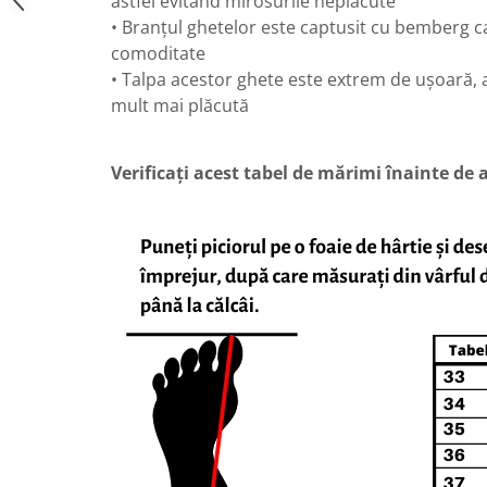
astfel evitând mirosurile neplăcute
• Branțul ghetelor este captusit cu bemberg c
comoditate
• Talpa acestor ghete este extrem de ușoară, a
mult mai plăcută
Verificați acest tabel de mărimi înainte de