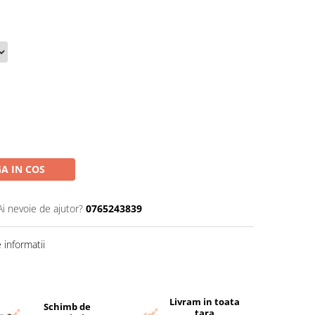
A IN COS
Ai nevoie de ajutor?
0765243839
informatii
Livram in toata
Schimb de
tara