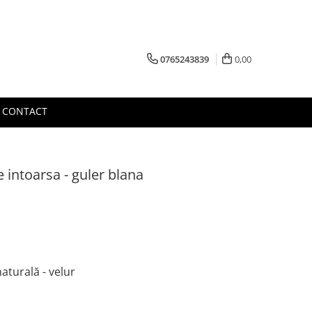
0765243839
0,00
CONTACT
 intoarsa - guler blana
aturală - velur