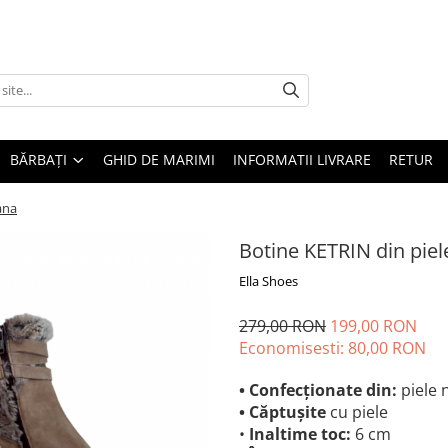
BĂRBAȚI
GHID DE MARIMI
INFORMATII LIVRARE
RETUR
ana
Botine KETRIN din piele
Ella Shoes
279,00 RON
199,00 RON
Economisesti:
80,00
RON
• Confecționate din:
piele n
• Căptușite
cu piele
•
Inaltime toc:
6 cm