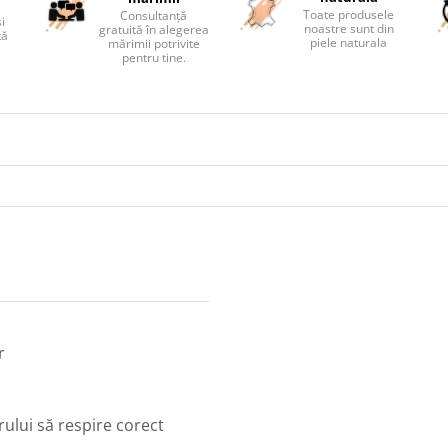
Toate produsele
Consultanță
și
noastre sunt din
gratuită în alegerea
tă
piele naturala
mărimii potrivite
pentru tine.
r
rului să respire corect