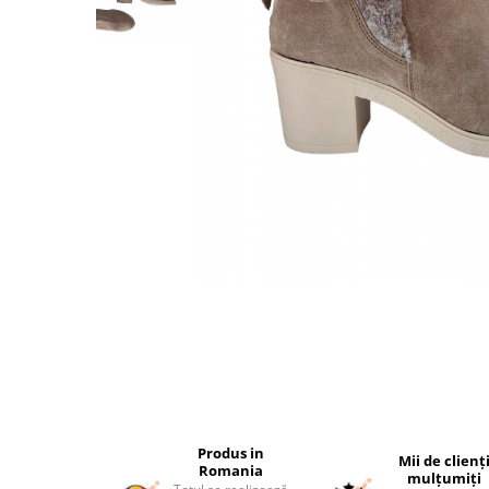
Produs in
Mii de clienț
Romania
mulțumiți