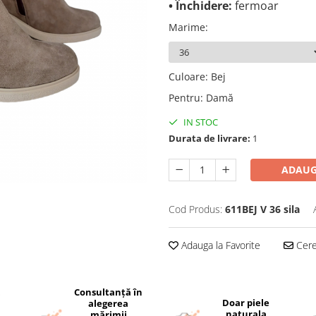
• Închidere:
fermoar
Marime
:
Culoare
:
Bej
Pentru
:
Damă
IN STOC
Durata de livrare:
1
ADAUG
Cod Produs:
611BEJ V 36 sila
Adauga la Favorite
Cere 
Consultanță în
i
Doar piele
alegerea
naturala
mărimii