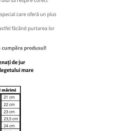
rului să respire corect
special care oferă un plus
stfel făcând purtarea lor
 a cumpăra produsul!