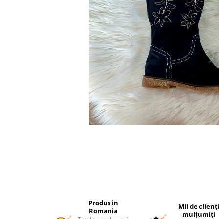
Produs in
Mii de clienț
Romania
mulțumiți