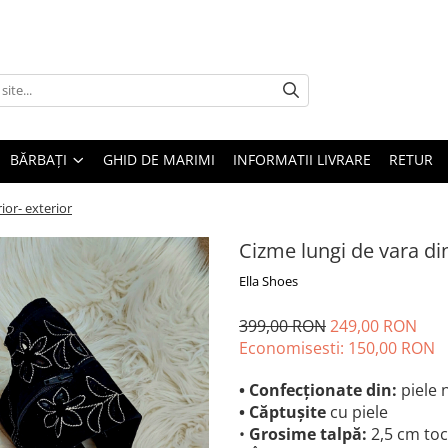
BĂRBAȚI
GHID DE MARIMI
INFORMATII LIVRARE
RETUR
ior- exterior
Cizme lungi de vara din
Ella Shoes
399,00 RON
249,00 RON
Economisesti:
150,00
RON
• Confecționate din:
piele 
•
Căptușite
cu piele
•
Grosime talpă:
2,5 cm toc