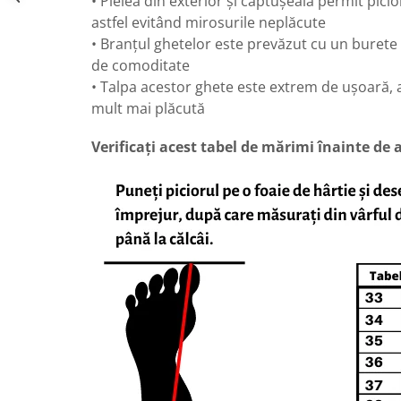
• Pielea din exterior și căptușeala permit picio
astfel evitând mirosurile neplăcute
• Branțul ghetelor este prevăzut cu un burete 
de comoditate
• Talpa acestor ghete este extrem de ușoară, a
mult mai plăcută
Verificați acest tabel de mărimi înainte de