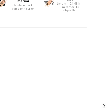
marimi
Livram in 24-48 h in
Schimb de mărimi
limita stocului
rapid prin curier
disponibil.