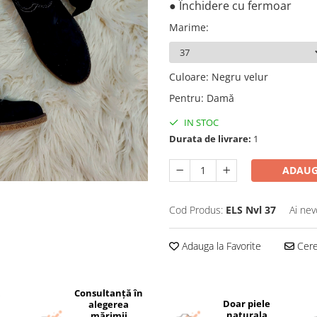
● Închidere cu fermoar
Marime
:
Culoare
:
Negru velur
Pentru
:
Damă
IN STOC
Durata de livrare:
1
ADAUG
Cod Produs:
ELS Nvl 37
Ai nev
Adauga la Favorite
Cere 
Consultanță în
i
Doar piele
alegerea
naturala
mărimii