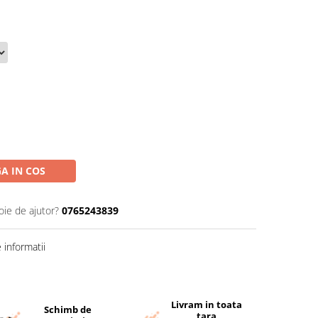
A IN COS
oie de ajutor?
0765243839
informatii
Livram in toata
Schimb de
tara