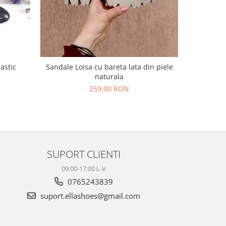
NOU
lastic
Sandale Loisa cu bareta lata din piele
Sandale L
naturala
N
259,00 RON
SUPORT CLIENTI
09:00-17:00 L-V
0765243839
suport.ellashoes@gmail.com