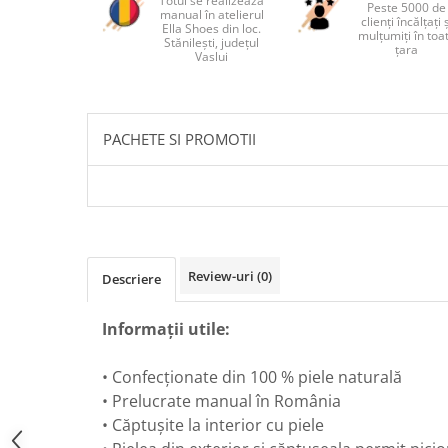
Totul se realizează
Peste 5000 de
manual în atelierul
clienți încălțați 
Ella Shoes din loc.
mulțumiți în toa
Stănilești, județul
țara
Vaslui
PACHETE SI PROMOTII
Review-uri
(0)
Descriere
Informații utile:
• Confecționate din 100 % piele naturală
• Prelucrate manual în România
• Căptușite la interior cu piele