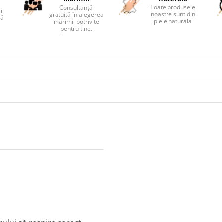
Toate produsele
Consultanță
și
noastre sunt din
gratuită în alegerea
tă
piele naturala
mărimii potrivite
pentru tine.