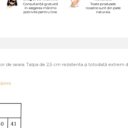
Consultanță gratuită
Toate produsele
în alegerea mărimii
noastre sunt din piele
potrivite pentru tine.
naturala
 celor de seara. Talpa de 2,5 cm rezistenta și totodată extre
ărimi