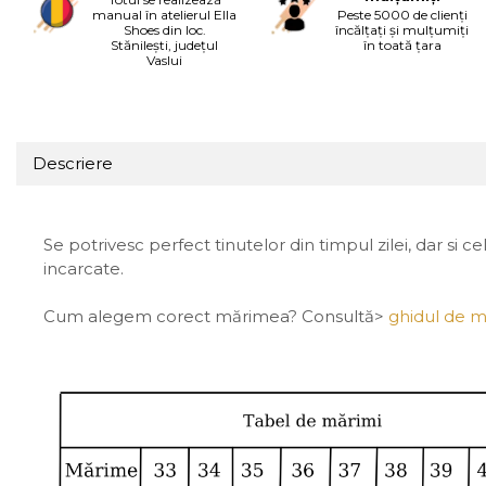
manual în atelierul Ella
Peste 5000 de clienți
Shoes din loc.
încălțați și mulțumiți
Stănilești, județul
în toată țara
Vaslui
Descriere
Se potrivesc perfect tinutelor din timpul zilei, dar si
incarcate.
Cum alegem corect mărimea? Consultă>
ghidul de m