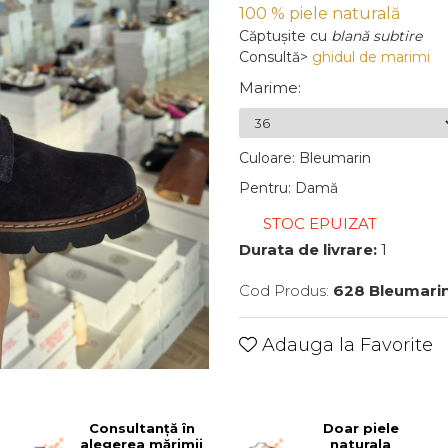
100 % piele naturală
Căptușite
cu
blană subtire
Consultă>
ghidul de marimi
Marime
:
Culoare
:
Bleumarin
Pentru
:
Damă
STOC EPUIZAT
Durata de livrare:
1
Cod Produs:
628 Bleumari
Adauga la Favorite
Consultanță în
Doar piele
alegerea mărimii
naturala