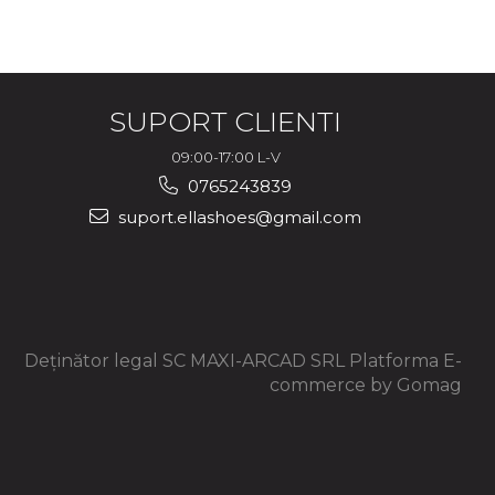
SUPORT CLIENTI
09:00-17:00 L-V
0765243839
suport.ellashoes@gmail.com
Deținător legal SC MAXI-ARCAD SRL
Platforma E-
commerce by Gomag