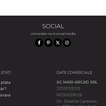
SOCIAL
Urmareste-ne in social media
IENȚI
DATE COMERCIALE
SC MAXI-ARCAD SRL
plata
J37/107/2012
ăr?
RO30059026
ivrare
Str. Dimitrie Cantemir,