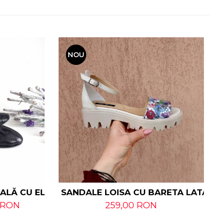
NOU
RALĂ CU ELASTIC
SANDALE LOISA CU BARETA LATA D
 RON
259,00 RON