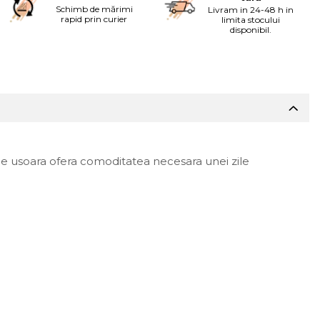
Schimb de mărimi
Livram in 24-48 h in
rapid prin curier
limita stocului
disponibil.
m de usoara ofera comoditatea necesara unei zile