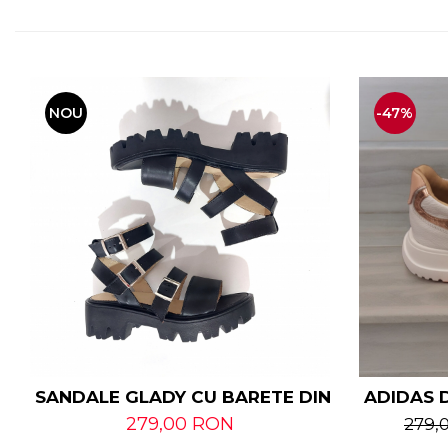
NOU
-47%
SANDALE GLADY CU BARETE DIN PIELE NATU
ADIDAS D
279,00 RON
279,