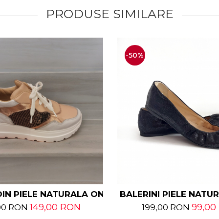
PRODUSE SIMILARE
-50%
RALA
IN PIELE NATURALA ONIKA
BALERINI PIELE NATU
149,00 RON
99,00
00 RON
199,00 RON