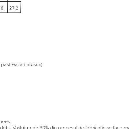
u pastreaza mirosuri)
Shoes.
 judetul Vaslui, unde 80% din procesul de fabricație se face m