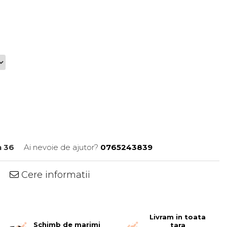
n 36
Ai nevoie de ajutor?
0765243839
Cere informatii
Livram in toata
Schimb de marimi
tara