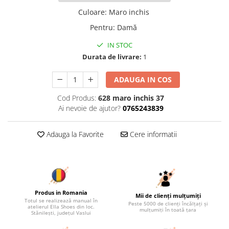
Culoare
:
Maro inchis
Pentru
:
Damă
IN STOC
Durata de livrare:
1
ADAUGA IN COS
Cod Produs:
628 maro inchis 37
Ai nevoie de ajutor?
0765243839
Adauga la Favorite
Cere informatii
Produs in Romania
Mii de clienți mulțumiți
Totul se realizează manual în
Peste 5000 de clienți încălțați și
atelierul Ella Shoes din loc.
mulțumiți în toată țara
Stănilești, județul Vaslui