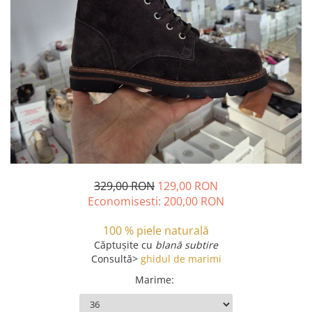
329,00 RON
129,00 RON
Economisesti:
200,00
RON
100 % piele naturală
Căptușite
cu
blană subtire
Consultă>
ghidul de marimi
Marime
: