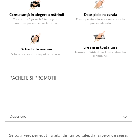
Consultanță în alegerea mărimii
Doar piele naturala
Consultanță gratuită în alegerea
Toate produsele noastre sunt din
mărimii potrivite pentru tine.
piele naturala
Livram in toata tara
Schimb de marimi
Livram in 24-48 h in limita stocului
Schimb de mărimi rapid prin curier
disponibil.
PACHETE SI PROMOTII
Descriere
Se potrivesc perfect tinutelor din timpul zilei, dar si celor de seara.