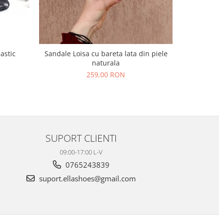
lastic
Sandale Loisa cu bareta lata din piele
Sandale L
naturala
N
259,00 RON
SUPORT CLIENTI
09:00-17:00 L-V
0765243839
suport.ellashoes@gmail.com