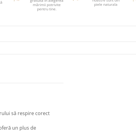
noastre sunt din
gratuită în alegerea
tă
piele naturala
mărimii potrivite
pentru tine.
rului să respire corect
 oferă un plus de