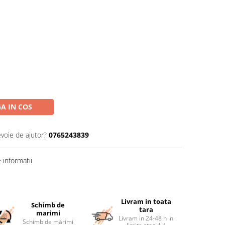
A IN COS
evoie de ajutor?
0765243839
informatii
Livram in toata
Schimb de
tara
marimi
Livram in 24-48 h in
Schimb de mărimi