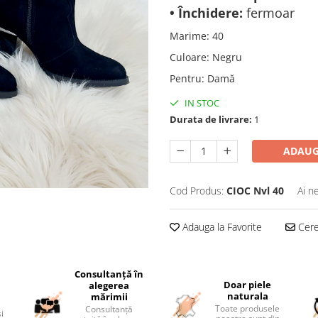
• Închidere:
fermoar
Marime
:
40
Culoare
:
Negru
Pentru
:
Damă
IN STOC
Durata de livrare:
1
ADAUG
Cod Produs:
CIOC Nvl 40
Ai n
Adauga la Favorite
Cere 
Consultanță în
i
Doar piele
alegerea
naturala
mărimii
Toate produsele
Consultanță
și