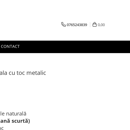
0765243839
0,00
CONTACT
ala cu toc metalic
le naturală
lană scurtă)
oc