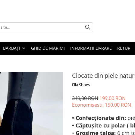
BĂRBAȚI
GHID DE MARIMI
INFORMATII LIVRARE
RETUR
Ciocate din piele natur
Ella Shoes
349,00 RON
199,00 RON
Economisesti:
150,00
RON
• Confecționate din:
pie
• Căptușite cu polar ( b
•
Grosime talpa:
6 cm t