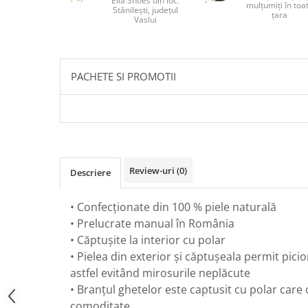
Ella Shoes din loc.
mulțumiți în toa
Stănilești, județul
țara
Vaslui
PACHETE SI PROMOTII
Review-uri
(0)
Descriere
• Confecționate din 100 % piele naturală
• Prelucrate manual în România
• Căptușite la interior cu polar
• Pielea din exterior și căptușeala permit picio
astfel evitând mirosurile neplăcute
• Branțul ghetelor este captusit cu polar care
comoditate