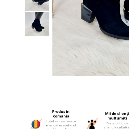
Produs in
Mii de clienț
Romania
mulțumiți
Totul se realizează
Peste 5000 de
manual în atelierul
clienți încălțați 