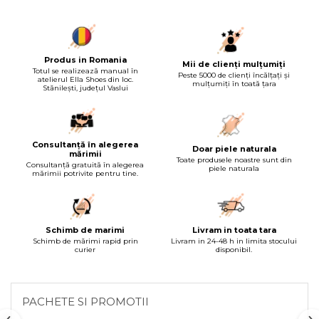
Produs in Romania
Mii de clienți mulțumiți
Totul se realizează manual în
Peste 5000 de clienți încălțați și
atelierul Ella Shoes din loc.
mulțumiți în toată țara
Stănilești, județul Vaslui
Consultanță în alegerea
Doar piele naturala
mărimii
Toate produsele noastre sunt din
Consultanță gratuită în alegerea
piele naturala
mărimii potrivite pentru tine.
Schimb de marimi
Livram in toata tara
Schimb de mărimi rapid prin
Livram in 24-48 h in limita stocului
curier
disponibil.
PACHETE SI PROMOTII