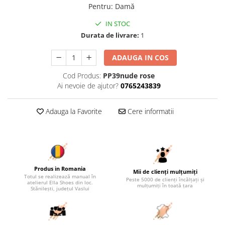
Pentru
:
Damă
IN STOC
Durata de livrare:
1
ADAUGA IN COS
Cod Produs:
PP39nude rose
Ai nevoie de ajutor?
0765243839
Adauga la Favorite
Cere informatii
Produs in Romania
Mii de clienți mulțumiți
Totul se realizează manual în
Peste 5000 de clienți încălțați și
atelierul Ella Shoes din loc.
mulțumiți în toată țara
Stănilești, județul Vaslui