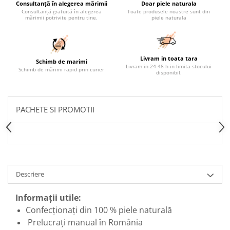
Consultanță în alegerea mărimii
Doar piele naturala
Consultanță gratuită în alegerea
Toate produsele noastre sunt din
mărimii potrivite pentru tine.
piele naturala
Livram in toata tara
Schimb de marimi
Livram in 24-48 h in limita stocului
Schimb de mărimi rapid prin curier
disponibil.
PACHETE SI PROMOTII
Descriere
Informații utile:
Confecționați din 100 % piele naturală
Prelucrați manual în România