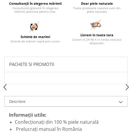
Consultanță în alegerea mărimii
Doar piele naturala
Consultanță gratuită în alegerea
Toate produsele noastre sunt din
mărimii potrivite pentru tine.
piele naturala
Livram in toata tara
Schimb de marimi
Livram in 24-48 h in limita stocului
Schimb de mărimi rapid prin curier
disponibil.
PACHETE SI PROMOTII
Descriere
Informații utile:
Confecționați din 100 % piele naturală
Prelucrați manual în România