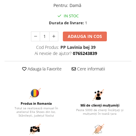
Pentru
:
Damă
IN STOC
Durata de livrare:
1
ADAUGA IN COS
Cod Produs:
PP Lavinia bej 39
Ai nevoie de ajutor?
0765243839
Adauga la Favorite
Cere informatii
Produs in Romania
Mii de clienți mulțumiți
Totul se realizează manual în
Peste 5000 de clienți încălțați și
atelierul Ella Shoes din loc.
mulțumiți în toată țara
Stănilești, județul Vaslui