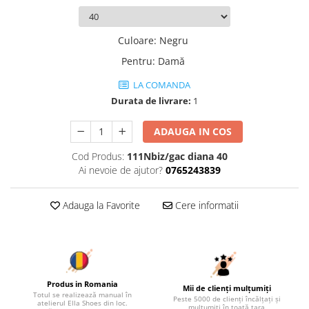
Culoare
:
Negru
Pentru
:
Damă
LA COMANDA
Durata de livrare:
1
ADAUGA IN COS
Cod Produs:
111Nbiz/gac diana 40
Ai nevoie de ajutor?
0765243839
Adauga la Favorite
Cere informatii
Produs in Romania
Mii de clienți mulțumiți
Totul se realizează manual în
Peste 5000 de clienți încălțați și
atelierul Ella Shoes din loc.
mulțumiți în toată țara