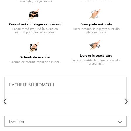
Stănilești, județul Vaslui
Consultanță în alegerea mărimii
Doar piele naturala
Consultanță gratuită în alegerea
Toate produsele noastre sunt din
mărimii potrivite pentru tine.
piele naturala
Livram in toata tara
Schimb de marimi
Livram in 24-48 h in limita stocului
Schimb de mărimi rapid prin curier
disponibil.
PACHETE SI PROMOTII
Descriere