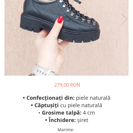
279,00 RON
• Confecționați din:
piele naturală
• Căptușiți
cu piele naturală
•
Grosime talpă:
4 cm
• Închidere:
șiret
Marime
: