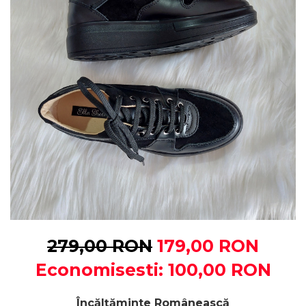
279,00 RON
179,00 RON
Economisesti:
100,00
RON
Încălțăminte Românească