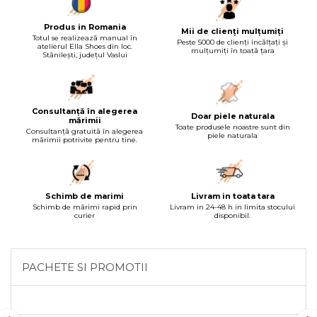
Produs in Romania
Mii de clienți mulțumiți
Totul se realizează manual în
Peste 5000 de clienți încălțați și
atelierul Ella Shoes din loc.
mulțumiți în toată țara
Stănilești, județul Vaslui
Consultanță în alegerea
Doar piele naturala
mărimii
Toate produsele noastre sunt din
Consultanță gratuită în alegerea
piele naturala
mărimii potrivite pentru tine.
Schimb de marimi
Livram in toata tara
Schimb de mărimi rapid prin
Livram in 24-48 h in limita stocului
curier
disponibil.
PACHETE SI PROMOTII