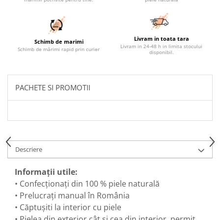
Livram in toata tara
Schimb de marimi
Livram in 24-48 h in limita stocului
Schimb de mărimi rapid prin curier
disponibil.
PACHETE SI PROMOTII
Descriere
Informații utile:
• Confecționați din 100 % piele naturală
• Prelucrați manual în România
• Căptușiti la interior cu piele
• Pielea din exterior cât și cea din interior, permit