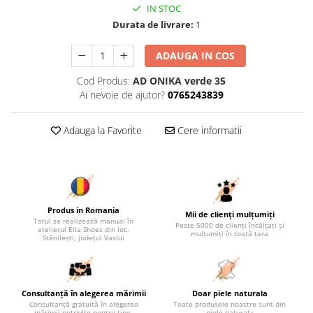
IN STOC
Durata de livrare:
1
ADAUGA IN COS
Cod Produs:
AD ONIKA verde 35
Ai nevoie de ajutor?
0765243839
Adauga la Favorite
Cere informatii
Produs in Romania
Mii de clienți mulțumiți
Totul se realizează manual în
Peste 5000 de clienți încălțați și
atelierul Ella Shoes din loc.
mulțumiți în toată țara
Stănilești, județul Vaslui
Consultanță în alegerea mărimii
Doar piele naturala
Consultanță gratuită în alegerea
Toate produsele noastre sunt din
mărimii potrivite pentru tine.
piele naturala