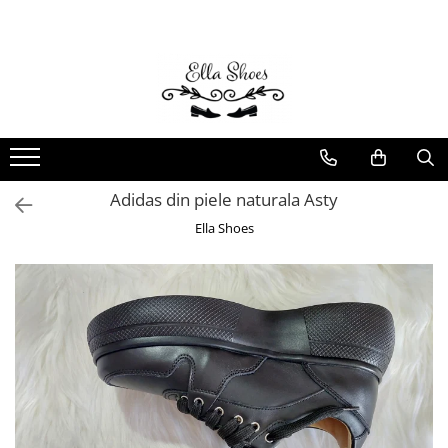
Femei
Bărbați
Ghete și bocanci
Ghete
Botine și cizme scurte
Pantofi Sport
Ciocate
Pantofi Eleganți/Casual
Adidas din piele naturala Asty
Cizme piele naturală
Ella Shoes
Pantofi Office/Casual
Pantofi cu Toc
Pantofi Sport
Mocasini
Balerini
Sandale