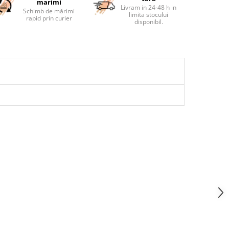
marimi
Livram in 24-48 h in
Schimb de mărimi
limita stocului
rapid prin curier
disponibil.