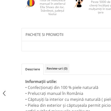
Totul se realizează
Peste 5000 de
manual în atelierul
clienți încălțați 
Ella Shoes din loc.
mulțumiți în toa
Stănilești, județul
țara
Vaslui
PACHETE SI PROMOTII
Review-uri
(0)
Descriere
Informații utile:
• Confecționați din 100 % piele naturală
• Prelucrați manual în România
• Căptușiți la interior cu meșină naturală ( piel
• Pielea din exterior și căptușeala permit picio