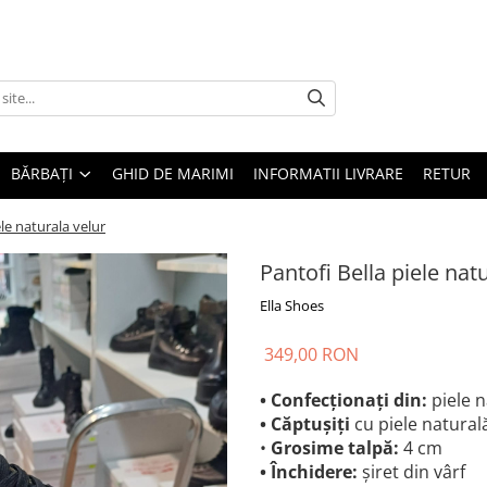
BĂRBAȚI
GHID DE MARIMI
INFORMATII LIVRARE
RETUR
ele naturala velur
Pantofi Bella piele nat
Ella Shoes
349,00 RON
• Confecționați din:
piele n
• Căptușiți
cu piele natural
•
Grosime talpă:
4 cm
• Închidere:
șiret din vârf