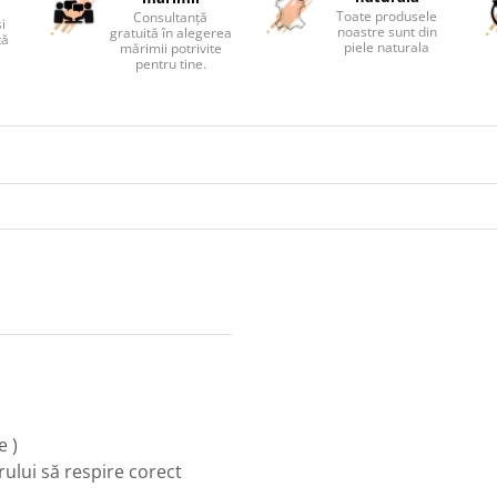
Toate produsele
Consultanță
și
noastre sunt din
gratuită în alegerea
tă
piele naturala
mărimii potrivite
pentru tine.
e )
rului să respire corect