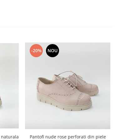
-20%
NOU
-20%
 naturala
Pantofi nude rose perforati din piele
Pantofi be