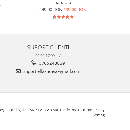
naturala
N
24
249,00 RON
199,00 RON
SUPORT CLIENTI
09:00-17:00 L-V
0765243839
suport.ellashoes@gmail.com
Deținător legal SC MAXI-ARCAD SRL
Platforma E-commerce by
Gomag