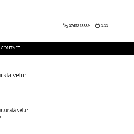
0765243839
0,00
CONTACT
urala velur
aturală velur
ă