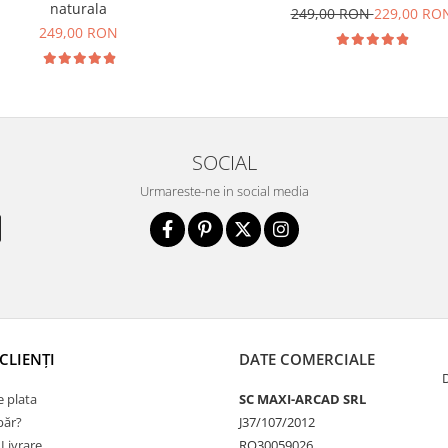
naturala
249,00 RON
229,00 RO
249,00 RON
SOCIAL
Urmareste-ne in social media
CLIENȚI
DATE COMERCIALE
 plata
SC MAXI-ARCAD SRL
ăr?
J37/107/2012
 Livrare
RO30059026