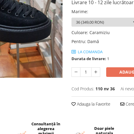
Livrare 10 - 12 zile lucrătoa
Marime
:
Culoare
:
Caramiziu
Pentru
:
Damă
LA COMANDA
Durata de livrare:
1
ADAUG
Cod Produs:
110 nv 36
Ai nevo
Adauga la Favorite
Cere 
Consultanță în
i
Doar piele
alegerea
naturala
mărimii