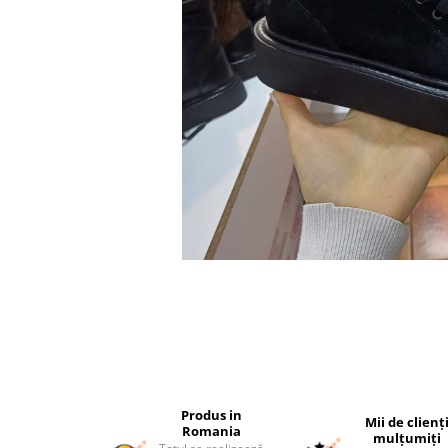
Produs in
Mii de clienț
Romania
mulțumiți