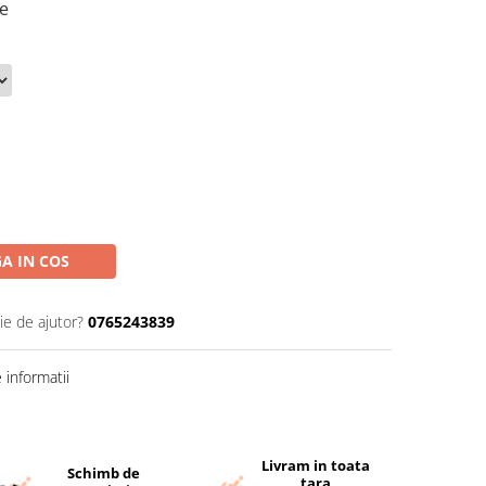
re
A IN COS
ie de ajutor?
0765243839
informatii
Livram in toata
Schimb de
tara