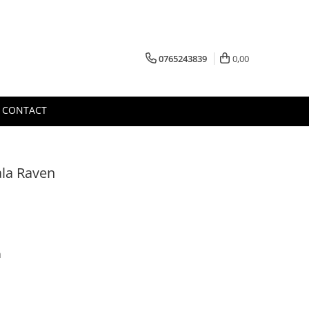
0765243839
0,00
CONTACT
ala Raven
ă