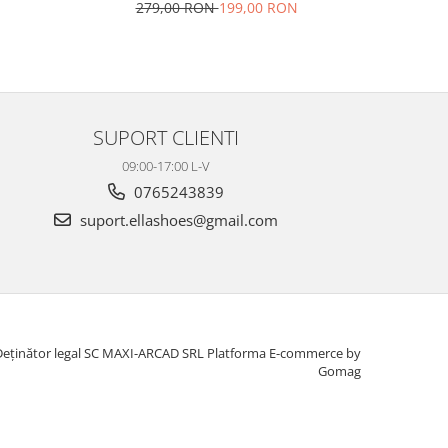
279,00 RON
199,00 RON
27
SUPORT CLIENTI
09:00-17:00 L-V
0765243839
suport.ellashoes@gmail.com
Deținător legal SC MAXI-ARCAD SRL
Platforma E-commerce by
Gomag