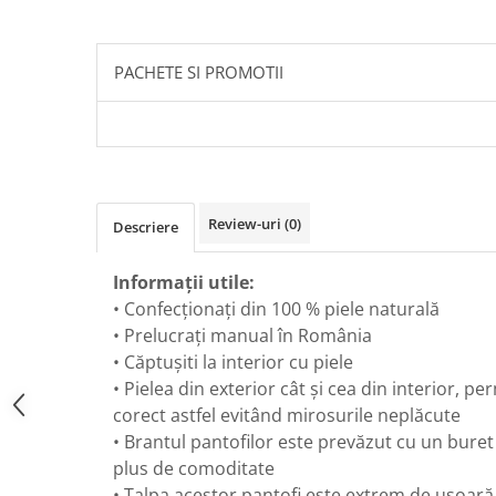
PACHETE SI PROMOTII
Review-uri
(0)
Descriere
Informații utile:
• Confecționați din 100 % piele naturală
• Prelucrați manual în România
• Căptușiti la interior cu piele
• Pielea din exterior cât și cea din interior, pe
corect astfel evitând mirosurile neplăcute
• Brantul pantofilor este prevăzut cu un buret
plus de comoditate
• Talpa acestor pantofi este extrem de ușoară,