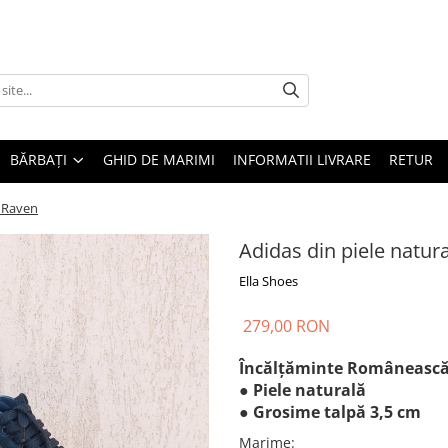
BĂRBAȚI
GHID DE MARIMI
INFORMATII LIVRARE
RETUR
a Raven
Adidas din piele natur
Ella Shoes
279,00 RON
Încălțăminte Româneasc
● Piele naturală
● Grosime talpă 3,5 cm
Marime
: