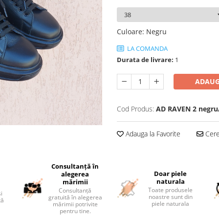
Culoare
:
Negru
LA COMANDA
Durata de livrare:
1
ADAUG
Cod Produs:
AD RAVEN 2 negru/
Adauga la Favorite
Cere 
Consultanță în
i
Doar piele
alegerea
naturala
mărimii
Toate produsele
Consultanță
și
noastre sunt din
gratuită în alegerea
tă
piele naturala
mărimii potrivite
pentru tine.