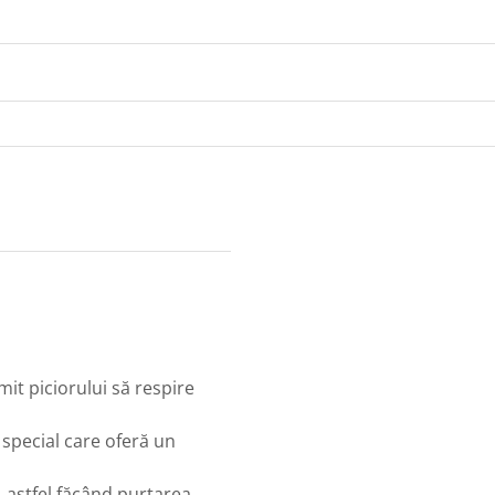
rmit piciorului să respire
 special care oferă un
 astfel făcând purtarea