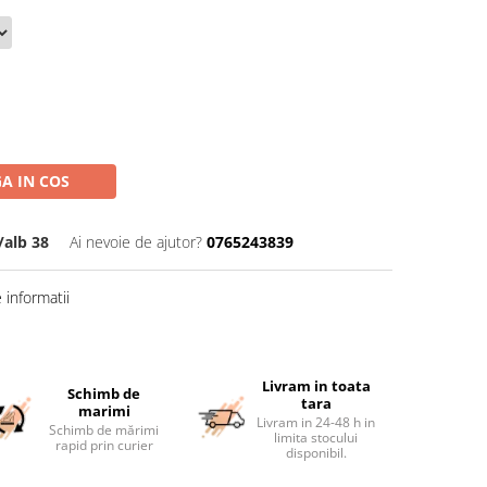
A IN COS
alb 38
Ai nevoie de ajutor?
0765243839
informatii
Livram in toata
Schimb de
tara
marimi
Livram in 24-48 h in
Schimb de mărimi
limita stocului
rapid prin curier
disponibil.