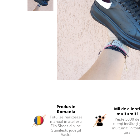
Produs in
Mii de clienț
Romania
mulțumiți
Totul se realizează
Peste 5000 de
manual în atelierul
clienți încălțați 
Ella Shoes din loc.
mulțumiți în toa
Stănilești, județul
țara
Vaslui