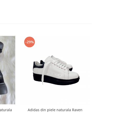
-29%
-29%
piele naturala
Adidas din piele naturala Raven
Adidas