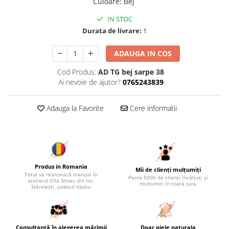
Culoare
:
Bej
IN STOC
Durata de livrare:
1
ADAUGA IN COS
Cod Produs:
AD TG bej sarpe 38
Ai nevoie de ajutor?
0765243839
Adauga la Favorite
Cere informatii
Produs in Romania
Mii de clienți mulțumiți
Totul se realizează manual în
Peste 5000 de clienți încălțați și
atelierul Ella Shoes din loc.
mulțumiți în toată țara
Stănilești, județul Vaslui
Consultanță în alegerea mărimii
Doar piele naturala