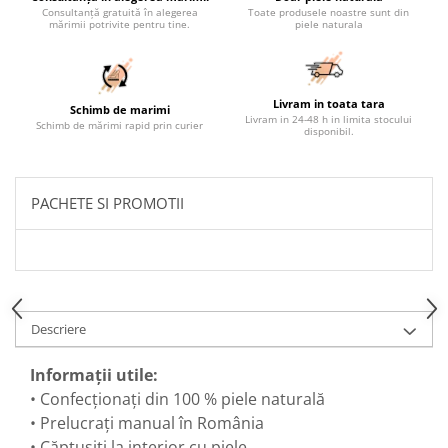
Consultanță gratuită în alegerea
Toate produsele noastre sunt din
mărimii potrivite pentru tine.
piele naturala
Livram in toata tara
Schimb de marimi
Livram in 24-48 h in limita stocului
Schimb de mărimi rapid prin curier
disponibil.
PACHETE SI PROMOTII
Descriere
Informații utile:
• Confecționați din 100 % piele naturală
• Prelucrați manual în România
• Căptușiti la interior cu piele