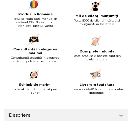
Produs in Romania
Mii de clienți mulțumiți
Totul se realizează manual în
Peste 5000 de clienți încălțați și
atelierul Ella Shoes din loc.
mulțumiți în toată țara
Stănilești, județul Vaslui
Consultanță în alegerea
Doar piele naturala
mărimii
Toate produsele noastre sunt din
Consultanță gratuită în alegerea
piele naturala
mărimii potrivite pentru tine.
Schimb de marimi
Livram in toata tara
Schimb de mărimi rapid prin
Livram in 24-48 h in limita stocului
curier
disponibil.
Descriere