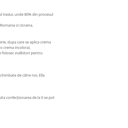
tul Vaslui, unde 80% din procesul
n Romania si Ucraina.
rie, dupa care se aplica crema
 o crema incolora).
 folosec inalbitori pentru
himbate de către noi, Ella
sita confecționarea de la 0 se pot