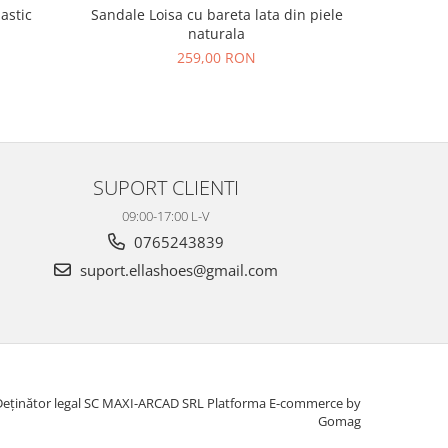
lastic
Sandale Loisa cu bareta lata din piele
Sandale L
naturala
N
259,00 RON
SUPORT CLIENTI
09:00-17:00 L-V
0765243839
suport.ellashoes@gmail.com
Deținător legal SC MAXI-ARCAD SRL
Platforma E-commerce by
Gomag