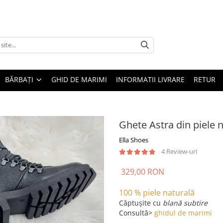
BĂRBAȚI
GHID DE MARIMI
INFORMATII LIVRARE
RETUR
Ghete Astra din piele 
Ella Shoes
4 Review-uri
329,00 RON
100 % piele naturală
Căptușite
cu
blană subtire
Consultă>
ghidul de marimi