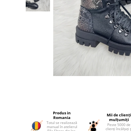
Produs in
Mii de clienț
Romania
mulțumiți
Totul se realizează
Peste 5000 de
manual în atelierul
clienți încălțați 
Ella Shoes din loc.