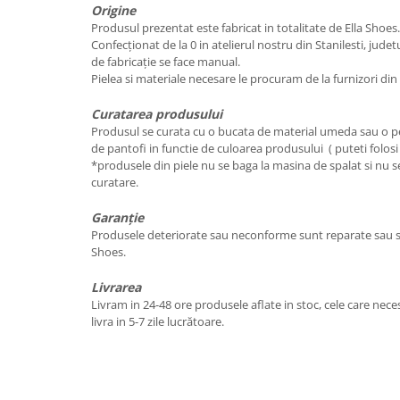
Origine
Produsul prezentat este fabricat in totalitate de Ella Shoes.
Confecționat de la 0 in atelierul nostru din Stanilesti, jude
de fabricație se face manual.
Pielea si materiale necesare le procuram de la furnizori di
Curatarea produsului
Produsul se curata cu o bucata de material umeda sau o pe
de pantofi in functie de culoarea produsului ( puteti folosi
*produsele din piele nu se baga la masina de spalat si nu se
curatare.
Garanție
Produsele deteriorate sau neconforme sunt reparate sau sc
Shoes.
Livrarea
Livram in 24-48 ore produsele aflate in stoc, cele care nece
livra in 5-7 zile lucrătoare.