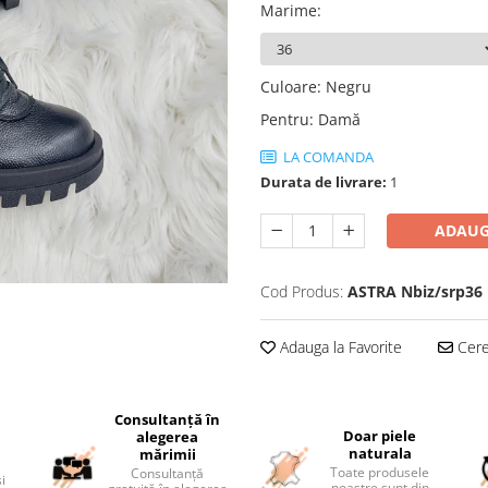
Marime
:
Culoare
:
Negru
Pentru
:
Damă
LA COMANDA
Durata de livrare:
1
ADAUG
Cod Produs:
ASTRA Nbiz/srp36
Adauga la Favorite
Cere 
Consultanță în
i
Doar piele
alegerea
naturala
mărimii
Toate produsele
Consultanță
și
noastre sunt din