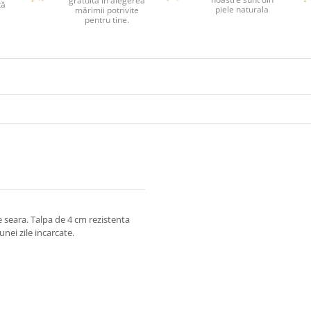
gratuită în alegerea
tă
piele naturala
mărimii potrivite
pentru tine.
de seara. Talpa de 4 cm rezistenta
ei zile incarcate.