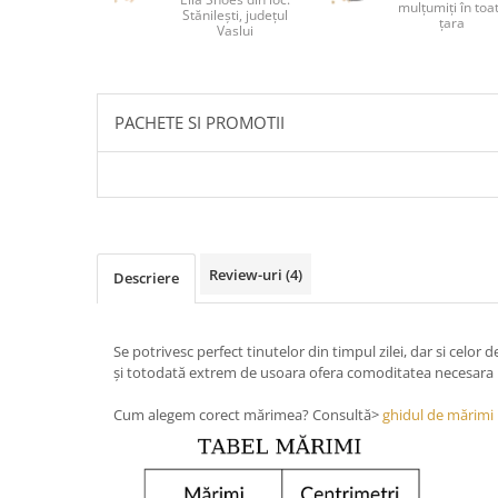
mulțumiți în toa
Stănilești, județul
țara
Vaslui
PACHETE SI PROMOTII
Review-uri
(4)
Descriere
Se potrivesc perfect tinutelor din timpul zilei, dar si celor 
și totodată extrem de usoara ofera comoditatea necesara un
Cum alegem corect mărimea? Consultă>
ghidul de mărimi