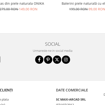
as din piele naturala ONIKA
Balerini piele naturală cu e
279,00 RON
149,00 RON
199,00 RON
99,00 RO
SOCIAL
Urmareste-ne in social media
CLIENȚI
DATE COMERCIALE
 plata
SC MAXI-ARCAD SRL
ăr?
J37/107/2012