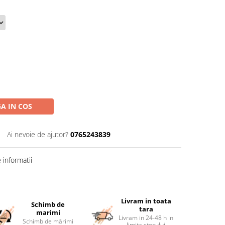
A IN COS
Ai nevoie de ajutor?
0765243839
informatii
Livram in toata
Schimb de
tara
marimi
Livram in 24-48 h in
Schimb de mărimi
limita stocului