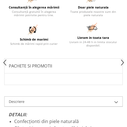
Consultanță în alegerea mărimii
Doar piele naturala
Consultanță gratuită în alegerea
Toate produsele noastre sunt din
mărimii potrivite pentru tine.
piele naturala
Livram in toata tara
Schimb de marimi
Livram in 24-48 h in limita stocului
Schimb de mărimi rapid prin curier
disponibil.
PACHETE SI PROMOTII
Descriere
DETALII:
Confecționti din piele naturală