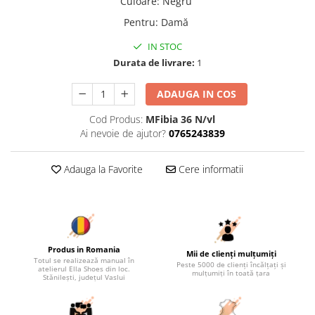
Culoare
:
Negru
Pentru
:
Damă
IN STOC
Durata de livrare:
1
ADAUGA IN COS
Cod Produs:
MFibia 36 N/vl
Ai nevoie de ajutor?
0765243839
Adauga la Favorite
Cere informatii
Produs in Romania
Mii de clienți mulțumiți
Totul se realizează manual în
Peste 5000 de clienți încălțați și
atelierul Ella Shoes din loc.
mulțumiți în toată țara
Stănilești, județul Vaslui