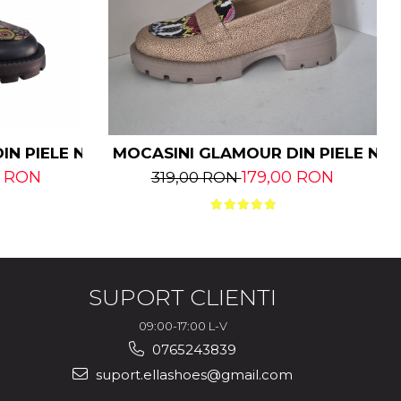
IN PIELE NATURALĂ
MOCASINI GLAMOUR DIN PIELE NA
0 RON
179,00 RON
319,00 RON
SUPORT CLIENTI
09:00-17:00 L-V
0765243839
suport.ellashoes@gmail.com