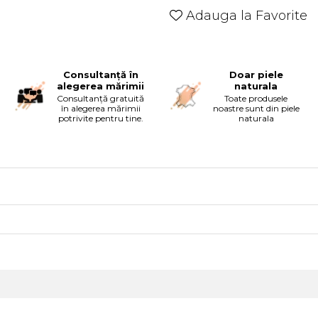
Adauga la Favorite
Consultanță în
Doar piele
alegerea mărimii
naturala
Consultanță gratuită
Toate produsele
în alegerea mărimii
noastre sunt din piele
potrivite pentru tine.
naturala