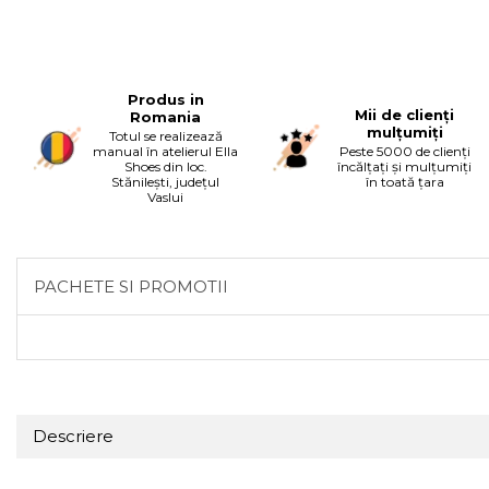
Produs in
Mii de clienți
Romania
mulțumiți
Totul se realizează
manual în atelierul Ella
Peste 5000 de clienți
Shoes din loc.
încălțați și mulțumiți
Stănilești, județul
în toată țara
Vaslui
PACHETE SI PROMOTII
Descriere