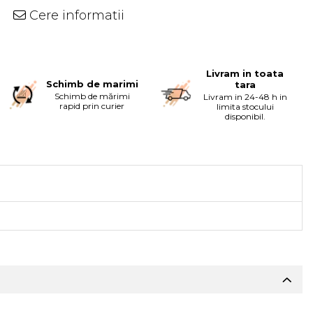
Cere informatii
Livram in toata
Schimb de marimi
tara
Schimb de mărimi
Livram in 24-48 h in
rapid prin curier
limita stocului
disponibil.