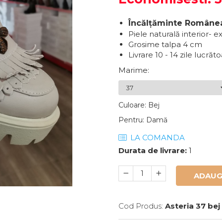
Încălțăminte Române
Piele naturală interior- e
Grosime talpa 4 cm
Livrare 10 - 14 zile lucrăt
Marime
:
Culoare
:
Bej
Pentru
:
Damă
LA COMANDA
Durata de livrare:
1
ADAUG
Cod Produs:
Asteria 37 bej