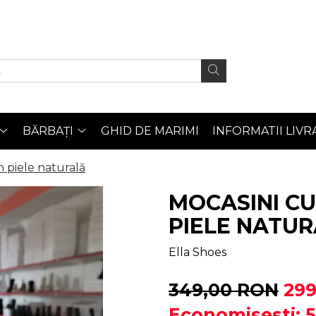
BĂRBAȚI
GHID DE MARIMI
INFORMATII LIVR
n piele naturală
MOCASINI CU
PIELE NATU
Ella Shoes
349,00 RON
29
Economisesti: