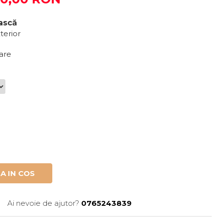
ască
xterior
oare
A IN COS
Ai nevoie de ajutor?
0765243839