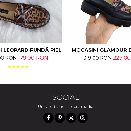
I LEOPARD FUNDĂ PIELE NATURALĂ
MOCASINI GLAMOUR D
RALĂ
179,00 RON
229,0
00 RON
319,00 RON
SOCIAL
Urmareste-ne in social media