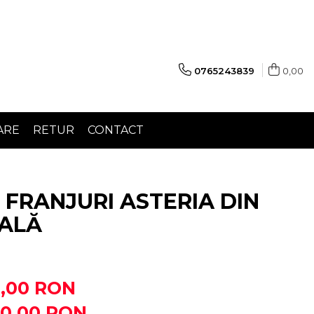
0765243839
0,00
ARE
RETUR
CONTACT
 FRANJURI ASTERIA DIN
RALĂ
9,00 RON
50,00
RON