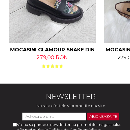
MOCASIN
MOCASINI GLAMOUR SNAKE DIN PIELE NATU
279,00 RON
279,
NEWSLETTER
Nu rata ofertele si promotiile noastre
Vreau sa primesc newsletter cu promotiile magazinului.
Afla mai multe in
Politica de Confidentialitate