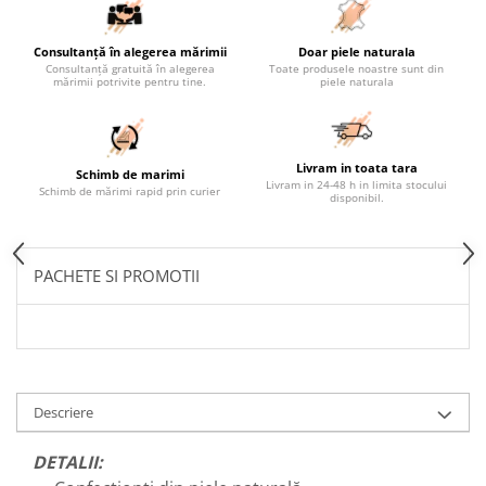
Consultanță în alegerea mărimii
Doar piele naturala
Consultanță gratuită în alegerea
Toate produsele noastre sunt din
mărimii potrivite pentru tine.
piele naturala
Livram in toata tara
Schimb de marimi
Livram in 24-48 h in limita stocului
Schimb de mărimi rapid prin curier
disponibil.
PACHETE SI PROMOTII
Descriere
DETALII: