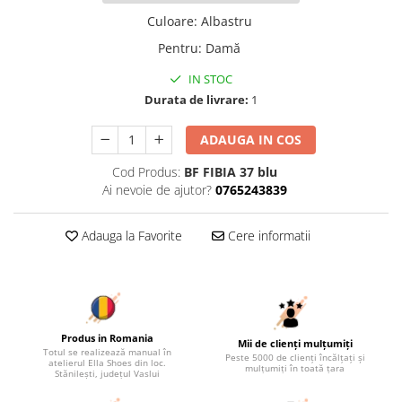
Culoare
:
Albastru
Pentru
:
Damă
IN STOC
Durata de livrare:
1
ADAUGA IN COS
Cod Produs:
BF FIBIA 37 blu
Ai nevoie de ajutor?
0765243839
Adauga la Favorite
Cere informatii
Produs in Romania
Mii de clienți mulțumiți
Totul se realizează manual în
Peste 5000 de clienți încălțați și
atelierul Ella Shoes din loc.
mulțumiți în toată țara
Stănilești, județul Vaslui