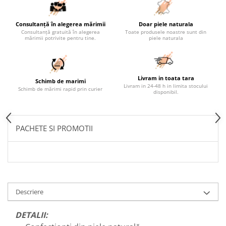
Consultanță în alegerea mărimii
Doar piele naturala
Consultanță gratuită în alegerea
Toate produsele noastre sunt din
mărimii potrivite pentru tine.
piele naturala
Livram in toata tara
Schimb de marimi
Livram in 24-48 h in limita stocului
Schimb de mărimi rapid prin curier
disponibil.
PACHETE SI PROMOTII
Descriere
DETALII: