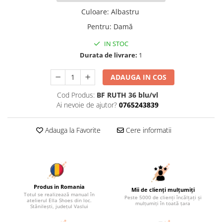
Culoare
:
Albastru
Pentru
:
Damă
IN STOC
Durata de livrare:
1
ADAUGA IN COS
Cod Produs:
BF RUTH 36 blu/vl
Ai nevoie de ajutor?
0765243839
Adauga la Favorite
Cere informatii
Produs in Romania
Mii de clienți mulțumiți
Totul se realizează manual în
Peste 5000 de clienți încălțați și
atelierul Ella Shoes din loc.
mulțumiți în toată țara
Stănilești, județul Vaslui