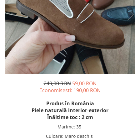
249,00 RON
59,00 RON
Economisesti:
190,00
RON
Produs în România
Piele naturală interior-exterior
Înăltime toc : 2 cm
Marime
:
35
Culoare
:
Maro deschis