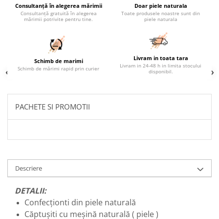
Consultanță în alegerea mărimii
Doar piele naturala
Consultanță gratuită în alegerea
Toate produsele noastre sunt din
mărimii potrivite pentru tine.
piele naturala
Livram in toata tara
Schimb de marimi
Livram in 24-48 h in limita stocului
Schimb de mărimi rapid prin curier
disponibil.
PACHETE SI PROMOTII
Descriere
DETALII:
Confecționti din piele naturală
Căptușiti cu meșină naturală ( piele )