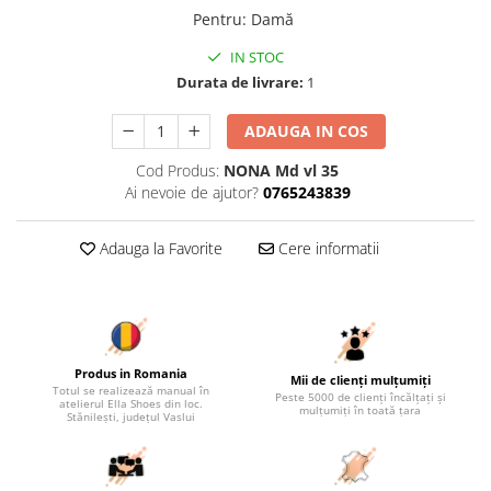
Pentru
:
Damă
IN STOC
Durata de livrare:
1
ADAUGA IN COS
Cod Produs:
NONA Md vl 35
Ai nevoie de ajutor?
0765243839
Adauga la Favorite
Cere informatii
Produs in Romania
Mii de clienți mulțumiți
Totul se realizează manual în
Peste 5000 de clienți încălțați și
atelierul Ella Shoes din loc.
mulțumiți în toată țara
Stănilești, județul Vaslui