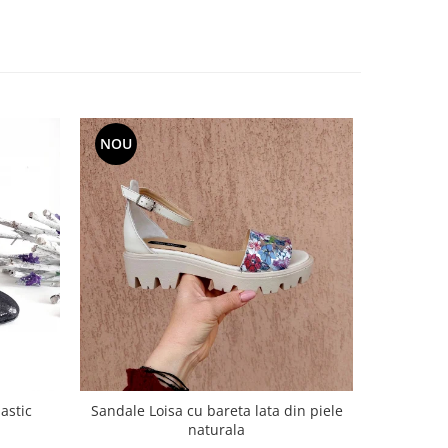
NOU
NOU
lastic
Sandale Loisa cu bareta lata din piele
Sandale L
naturala
N