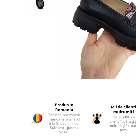
Produs in
Mii de clienț
Romania
mulțumiți
Totul se realizează
Peste 5000 de
manual în atelierul
clienți încălțați 
Ella Shoes din loc.
mulțumiți în toa
Stănilești, județul
țara
Vaslui