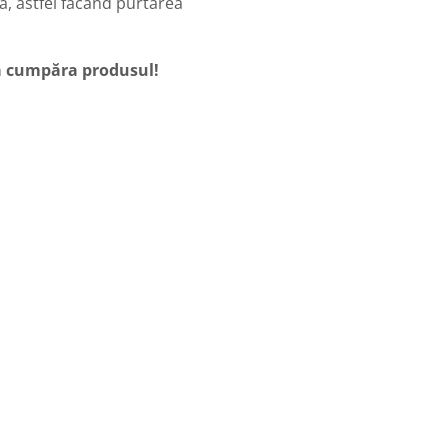
ă, astfel făcând purtarea
 a cumpăra produsul!