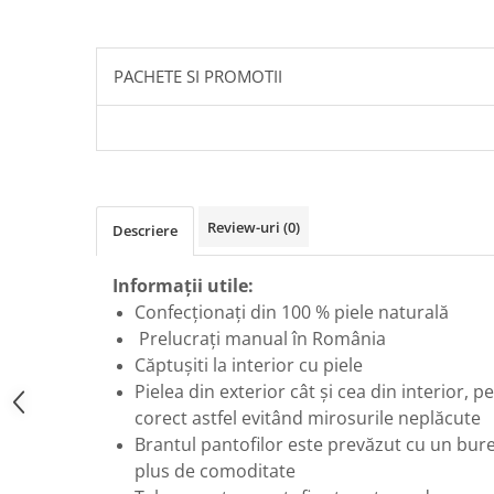
PACHETE SI PROMOTII
Review-uri
(0)
Descriere
Informații utile:
Confecționați din 100 % piele naturală
Prelucrați manual în România
Căptușiti la interior cu piele
Pielea din exterior cât și cea din interior, p
corect astfel evitând mirosurile neplăcute
Brantul pantofilor este prevăzut cu un bure
plus de comoditate