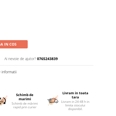
A IN COS
Ai nevoie de ajutor?
0765243839
informatii
Livram in toata
Schimb de
tara
marimi
Livram in 24-48 h in
Schimb de mărimi
limita stocului
rapid prin curier
disponibil.