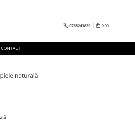
0765243839
0,00
CONTACT
piele naturală
scă