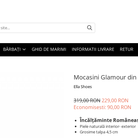
BĂRBAȚI
GHID DE MARIMI
INFORMATII LIVRARE
RETUR
Mocasini Glamour din 
Ella Shoes
319,00 RON
229,00 RON
Economisesti:
90,00
RON
Încălțăminte Românea
Piele naturală interior- exterior
Grosime talpa 4,5 cm