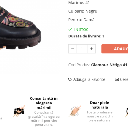
Marime
:
41
Culoare
:
Negru
Pentru
:
Damă
IN STOC
Durata de livrare:
1
ADAUG
Cod Produs:
Glamour N/tiga 41
Adauga la Favorite
Cere 
Consultanță în
i
Doar piele
alegerea
naturala
mărimii
Toate produsele
Consultanță
și
noastre sunt din
gratuită în alegerea
tă
piele naturala
mărimii potrivite
pentru tine.