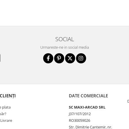
SOCIAL
Urmareste-ne in social media
CLIENȚI
DATE COMERCIALE
 plata
SC MAXI-ARCAD SRL
ăr?
J37/107/2012
 Livrare
RO30059026
Str. Dimitrie Cantemir, nr.