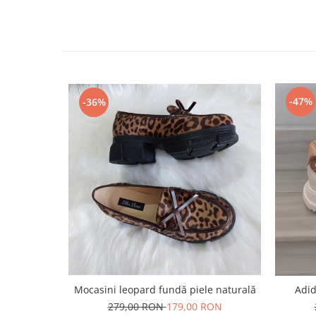
-47%
-36%
Mocasini leopard fundă piele naturală
Adid
279,00 RON
179,00 RON