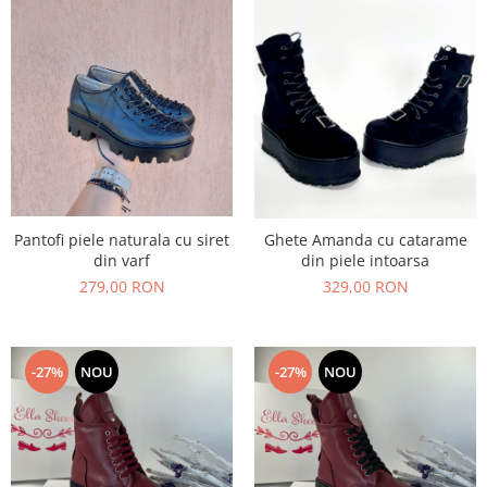
Pantofi piele naturala cu siret
Ghete Amanda cu catarame
din varf
din piele intoarsa
279,00 RON
329,00 RON
-27%
NOU
-27%
NOU