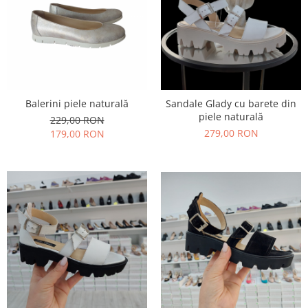
Balerini piele naturală
Sandale Glady cu barete din
piele naturală
229,00 RON
279,00 RON
179,00 RON