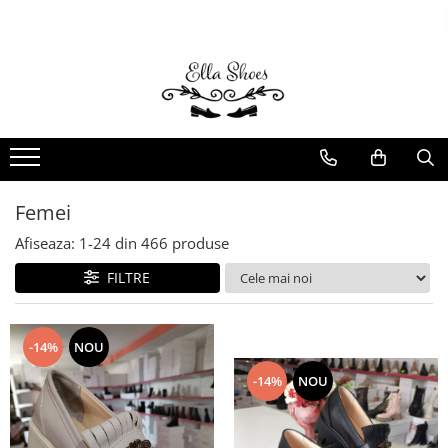
Femei
Bărbați
Ghete și bocanci
Ghete
Botine și cizme scurte
Pantofi Sport
Ciocate
Pantofi Eleganți/Casual
Cizme piele naturală
Femei
Pantofi Office/Casual
Afiseaza:
1-
24
din
466
produse
Pantofi cu Toc
FILTRE
Pantofi Sport
Mocasini
-14%
NOU
Balerini
-14%
NOU
Sandale