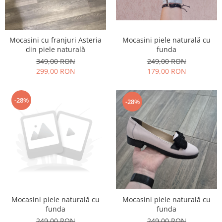
Mocasini piele naturală cu
Mocasini cu franjuri Asteria
funda
din piele naturală
249,00 RON
349,00 RON
179,00 RON
299,00 RON
-28%
-28%
Mocasini piele naturală cu
Mocasini piele naturală cu
funda
funda
249,00 RON
249,00 RON