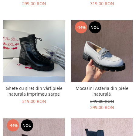
299,00 RON
319,00 RON
-14%
NOU
Ghete cu șiret din vârf piele
Mocasini Asteria din piele
naturala imprimeu sarpe
naturală
319,00 RON
349,00 RON
299,00 RON
-44%
NOU